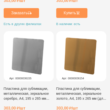
303,00
₽
/шт
303,00
₽
/шт
Заказать
Купить
Есть в других филиалах
В наличии: есть
Арт:
00000036155
Арт:
00000036154
Пластина для сублимации,
Пластина для сублимации,
металлическая, зеркальное
металлическая, зеркальное
серебро, А4, 195 х 265 мм
золото, А4, 195 х 265 мм (для
(для плакетки 23 х 30 см)
плакетки 23 х 30 см)
303,00
₽
/шт
303,00
₽
/шт