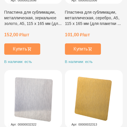
Арт:
00000023096
Арт:
00000032006
Пластина для сублимации,
Пластина для сублимации,
металлическая, зеркальное
металлическая, серебро, А5,
золото, А5, 115 х 165 мм (для
115 х 165 мм (для плакетки 15
плакетки 15 х 20 см)
х 20 см)
152,00
₽
/шт
101,00
₽
/шт
Купить
Купить
В наличии: есть
В наличии: есть
Арт:
00000032322
Арт:
00000032313