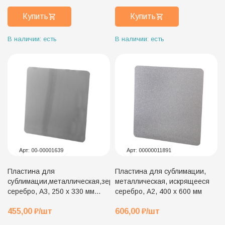
Купить
Купить
В наличии: есть
В наличии: есть
Арт:
00-00001639
Арт:
00000011891
Пластина для
Пластина для сублимации,
сублимации,металлическая,зеркальное
металлическая, искрящееся
серебро, А3, 250 х 330 мм
серебро, А2, 400 х 600 мм
(для плакетки 30 х 38 см)
455,00
₽
/шт
606,00
₽
/шт