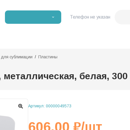
Телефон не указан
и для сублимации
Пластины
металлическая, белая, 300 х
Артикул:
00000049573
606,00
₽
/шт