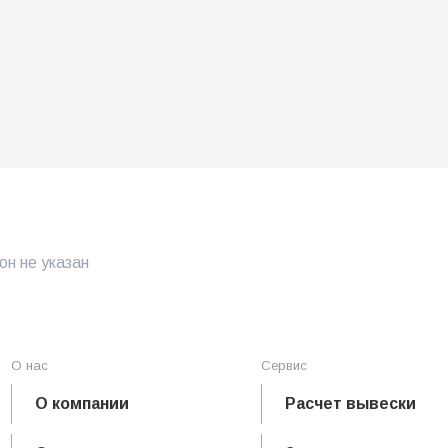
200,00
₽
/шт
Купить
Купить
В наличии: е
В наличии: есть
н не указан
О нас
Сервис
О компании
Расчет вывески