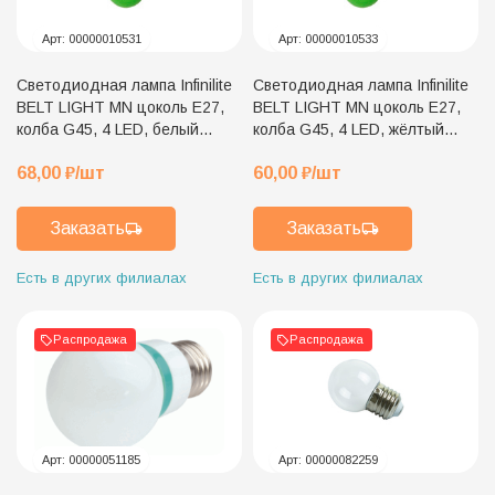
Арт:
00000010531
Арт:
00000010533
Светодиодная лампа Infinilite
Светодиодная лампа Infinilite
BELT LIGHT MN цоколь E27,
BELT LIGHT MN цоколь E27,
колба G45, 4 LED, белый
колба G45, 4 LED, жёлтый
пластик, белый тёплый цвет
пластик, жёлтый цвет
68,00
₽
/шт
60,00
₽
/шт
свечения
свечения
Заказать
Заказать
Есть в других филиалах
Есть в других филиалах
Распродажа
Распродажа
Арт:
00000051185
Арт:
00000082259