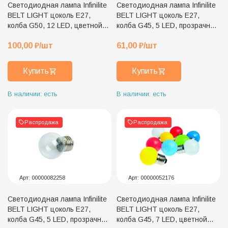
Светодиодная лампа Infinilite
Светодиодная лампа Infinilite
BELT LIGHT цоколь E27,
BELT LIGHT цоколь E27,
колба G50, 12 LED, цветной
колба G45, 5 LED, прозрачный
пластик, мультиколор,
пластик, белый тёплый цвет
100,00
₽
/шт
61,00
₽
/шт
автосмена цветов
свечения
Купить
Купить
В наличии: есть
В наличии: есть
Распродажа
Распродажа
Арт:
00000082258
Арт:
00000052176
Светодиодная лампа Infinilite
Светодиодная лампа Infinilite
BELT LIGHT цоколь E27,
BELT LIGHT цоколь E27,
колба G45, 5 LED, прозрачный
колба G45, 7 LED, цветной