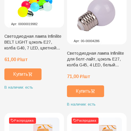
Арт:
00000019982
Светодиодная лампа Infinilite
Арт:
00-00004286
BELT LIGHT цоколь E27,
колба G40, 7 LED, цветной
Светодиодная лампа Infinilite
пластик, оранжевая
для белт-лайт, цоколь E27,
61,00
₽
/шт
колба G45, 4 LED, белый
пластик, белый тёплый цвет
Купить
71,00
₽
/шт
свечения, GN
В наличии: есть
Купить
В наличии: есть
Распродажа
Распродажа