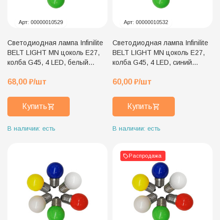
Арт:
00000010529
Арт:
00000010532
Светодиодная лампа Infinilite
Светодиодная лампа Infinilite
BELT LIGHT MN цоколь E27,
BELT LIGHT MN цоколь E27,
колба G45, 4 LED, белый
колба G45, 4 LED, синий
пластик, белый холодный
пластик, синий цвет свечения
68,00
₽
/шт
60,00
₽
/шт
цвет свечения
Купить
Купить
В наличии: есть
В наличии: есть
Распродажа