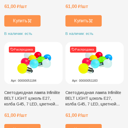
пластик, белый холодный
пластик, белая
61,00
₽
/шт
61,00
₽
/шт
цвет свечения
Купить
Купить
В наличии: есть
В наличии: есть
Распродажа
Распродажа
Арт:
00000051184
Арт:
00000051183
Светодиодная лампа Infinilite
Светодиодная лампа Infinilite
BELT LIGHT цоколь E27,
BELT LIGHT цоколь E27,
колба G45, 7 LED, цветной
колба G45, 7 LED, цветной
пластик, синяя
пластик, красная
61,00
₽
/шт
61,00
₽
/шт