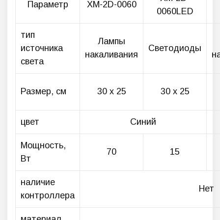
Параметр
XM-2D-0060
0060LED
тип
Лампы
источника
Светодиоды
накаливания
н
света
Размер, см
30 х 25
30 х 25
цвет
Синий
Мощность,
70
15
Вт
наличие
Нет
контроллера
материал