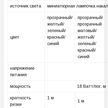
источник света
миниатюрная лампочка накали
прозрачный/
прозрачный/
желтый/
прозрачный
зеленый/
матовый/
цвет
красный/
желтый/
синий
зеленый/
красный/
синий
напряжение
питания
мощность
18 Ватт/пог. м
кратность
1 м
1 м
резки