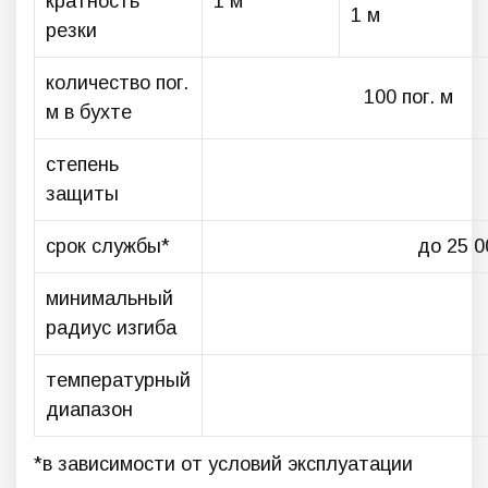
кратность
1 м
1 м
резки
количество пог.
100 пог. м
м в бухте
степень
защиты
срок службы*
до 25 0
минимальный
радиус изгиба
температурный
диапазон
*в зависимости от условий эксплуатации