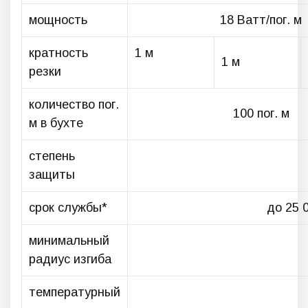
мощность
18 Ватт/пог. м
кратность
1 м
1 м
резки
количество пог.
100 пог. м
м в бухте
степень
защиты
срок службы*
до 25 
минимальный
радиус изгиба
температурный