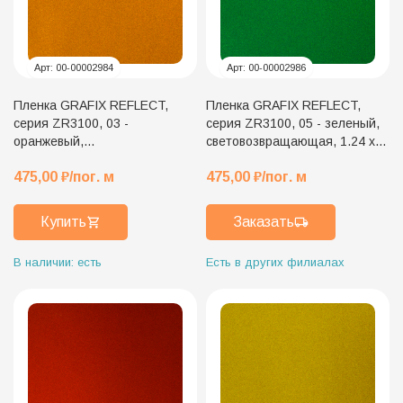
Арт:
00-00002984
Арт:
00-00002986
Пленка GRAFIX REFLECT,
Пленка GRAFIX REFLECT,
серия ZR3100, 03 -
серия ZR3100, 05 - зеленый,
оранжевый,
световозвращающая, 1.24 x
световозвращающая, 1.24 x
45.7 м
475,00
₽
/пог. м
475,00
₽
/пог. м
45.7 м
Купить
Заказать
В наличии: есть
Есть в других филиалах