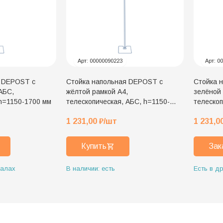
Арт:
00000090223
Арт:
00
я DEPOST с
Стойка напольная DEPOST с
Стойка 
АБС,
жёлтой рамкой A4,
зелёной 
 h=1150-1700 мм
телескопическая, АБС, h=1150-
телескоп
1700 мм
1 231,00
₽
/шт
1 231,0
Купить
Зак
иалах
В наличии: есть
Есть в д