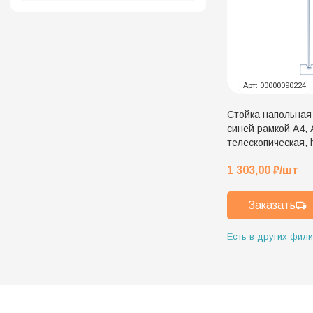
Арт:
00000090224
Стойка напольна
синей рамкой A4, 
телескопическая,
1 303,00
₽
/шт
Заказать
Есть в других фил