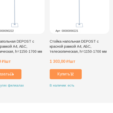
000090222
Арт:
00000090221
напольная DEPOST с
Стойка напольная DEPOST с
рамкой A4, АБС,
красной рамкой A4, АБС,
ическая, h=1150-1700 мм
телескопическая, h=1150-1700 мм
0
₽
/шт
1 303,00
₽
/шт
азать
Купить
ругих филиалах
В наличии: есть