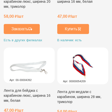
карабином-люкс, ширина 20
ширина 16 мм, белая
мм, триколор
58,00
₽
/шт
47,00
₽
/шт
Заказать
Купить
Есть в других филиалах
В наличии: есть
Арт:
00-00004392
Арт:
00000054209
Лента для бейджа с
Лента для медали с
карабином-люкс, ширина 16
карабином, ширина 28 мм,
мм, белая
триколор
47,00
₽
/шт
54,00
₽
/шт