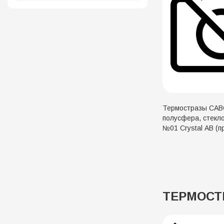
Термостразы CA
полусфера, стекло
№01 Crystal AB (п
перелив), 500 гро
ТЕРМОСТР