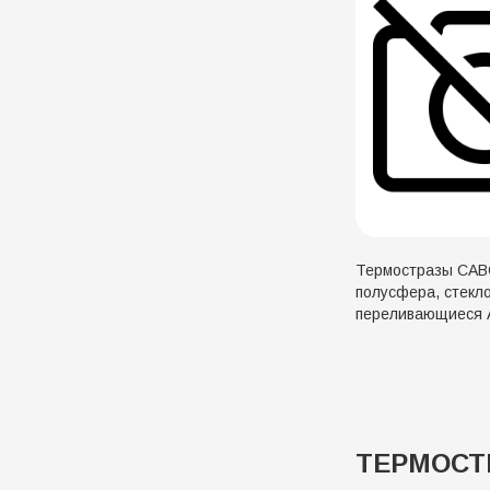
Термостразы CA
полусфера, стекло
переливающиеся 
ТЕРМОСТР