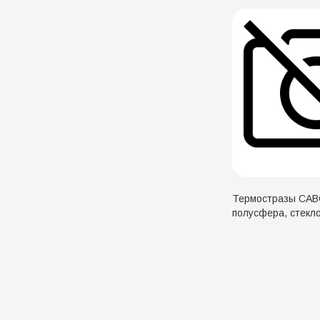
Термостразы CA
полусфера, стекло