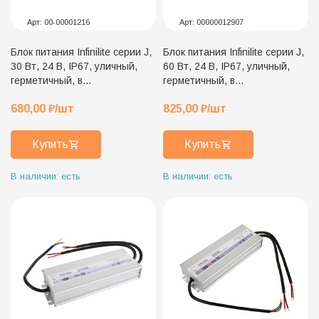
Арт:
00-00001216
Арт:
00000012907
Блок питания Infinilite серии J,
Блок питания Infinilite серии J,
30 Вт, 24 В, IP67, уличный,
60 Вт, 24 В, IP67, уличный,
герметичный, в
герметичный, в
металлическом корпусе, ток
металлическом корпусе, ток
680,00
₽
/шт
825,00
₽
/шт
1.25 A
2.5 A
Купить
Купить
В наличии: есть
В наличии: есть