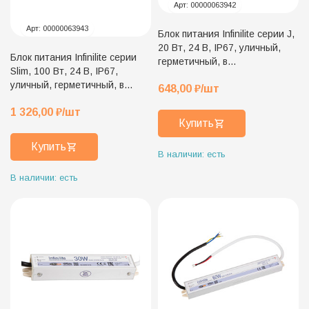
Арт:
00000063942
Арт:
00000063943
Блок питания Infinilite серии J,
20 Вт, 24 В, IP67, уличный,
Блок питания Infinilite серии
герметичный, в
Slim, 100 Вт, 24 В, IP67,
металлическом корпусе, ток
уличный, герметичный, в
648,00
₽
/шт
0.83 A
металлическом корпусе, ток
1 326,00
₽
/шт
4.17 A
Купить
Купить
В наличии: есть
В наличии: есть