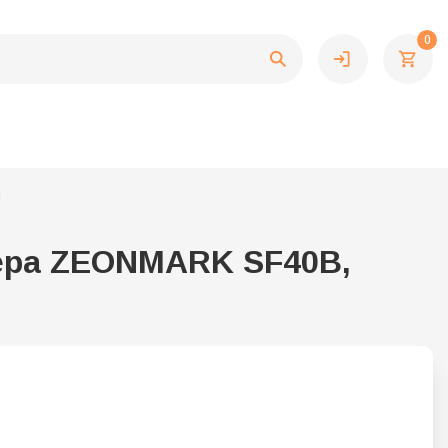
0
ы
вера ZEONMARK SF40B,