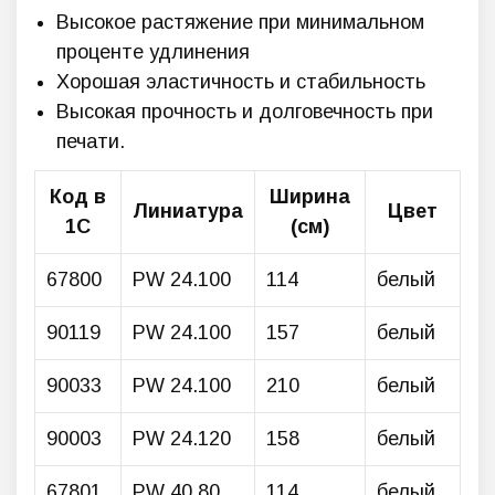
Высокое растяжение при минимальном
проценте удлинения
Хорошая эластичность и стабильность
Высокая прочность и долговечность при
печати.
Код в
Ширина
Линиатура
Цвет
1С
(см)
67800
PW 24.100
114
белый
90119
PW 24.100
157
белый
90033
PW 24.100
210
белый
90003
PW 24.120
158
белый
67801
PW 40.80
114
белый