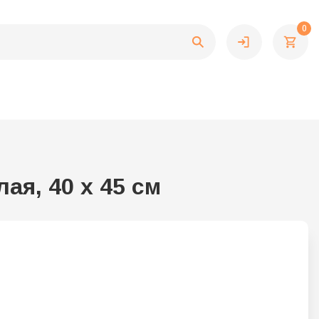
0
ая, 40 х 45 см