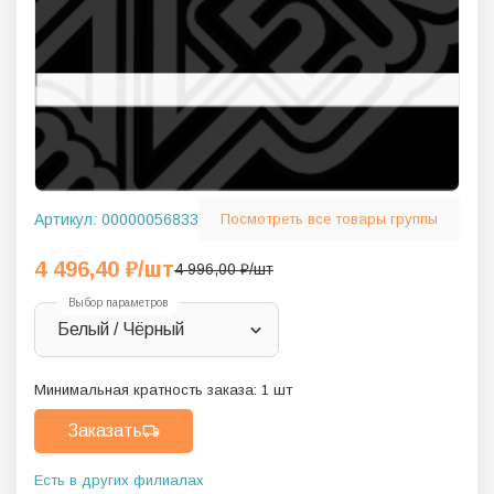
Артикул:
00000056833
Посмотреть все товары группы
4 496,40
₽
/шт
4 996,00
₽
/шт
Выбор параметров
Белый / Чёрный
Минимальная кратность заказа:
1
шт
Заказать
Есть в других филиалах