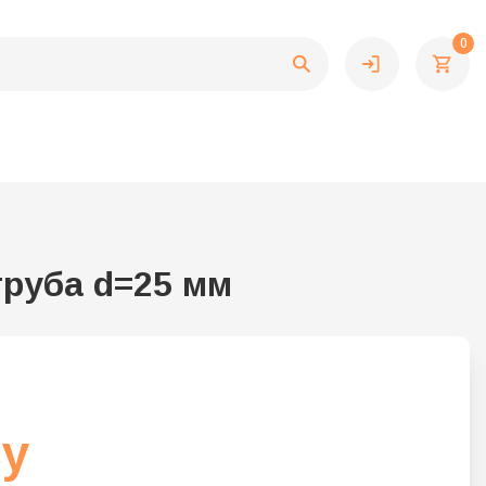
0
руба d=25 мм
су