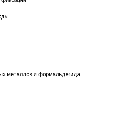
жды
лых металлов и формальдегида