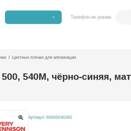
Телефон не указан
нки
Цветные плёнки для аппликации
00, 540М, чёрно-синяя, мато
Артикул:
00000040283