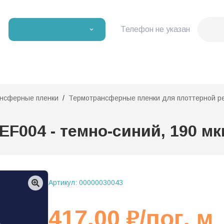
Телефон не указан
нсферные пленки
Термотрансферные пленки для плоттерной р
004 - темно-синий, 190 мкм,
Артикул:
00000030043
417,00
₽
/пог. м