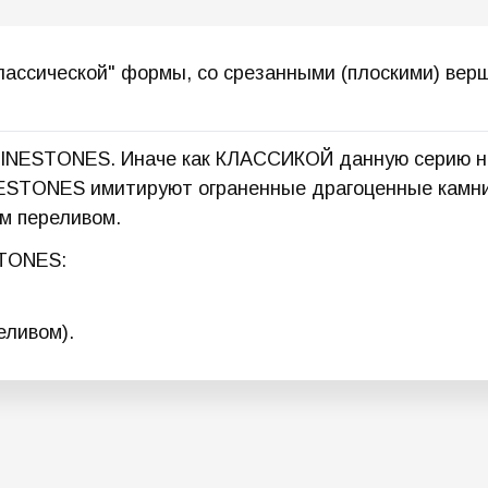
классической" формы, со срезанными (плоскими) вер
INESTONES. Иначе как КЛАССИКОЙ данную серию не
ESTONES имитируют ограненные драгоценные камни 
ым переливом.
STONES:
еливом).