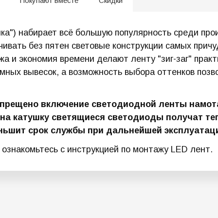
Покупают вместе
Скидки
ейка") набирает всё большую популярность среди пр
ечивать без пятен световые конструкции самых при
жа и экономия времени делают ленту "зиг-заг" пра
мных вывесок, а возможность выбора оттенков позв
прещено включение светодиодной ленты намотан
а катушку светящиеся светодиоды получат теп
еньшит срок службы при дальнейшей эксплуатац
знакомьтесь с инструкцией по монтажу LED лент.