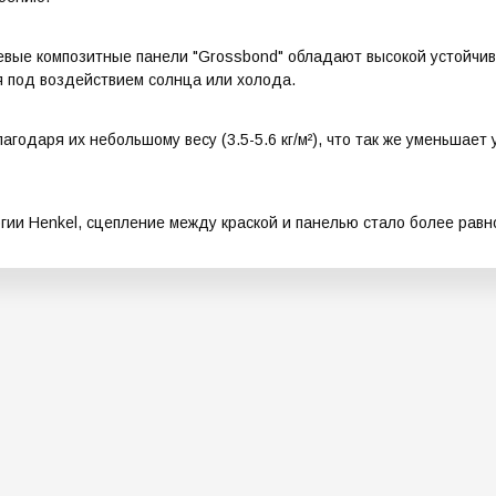
вые композитные панели "Grossbond" обладают высокой устойчив
я под воздействием солнца или холода.
даря их небольшому весу (3.5-5.6 кг/м²), что так же уменьшает у
гии Henkel, сцепление между краской и панелью стало более рав