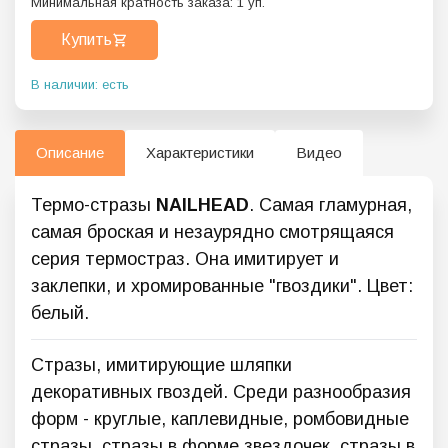
Минимальная кратность заказа:
1
уп.
Купить
В наличии: есть
Описание
Характеристики
Видео
Термо-стразы
NAILHEAD
. Самая гламурная,
самая броская и незаурядно смотрящаяся
серия термостраз. Она имитирует и
заклепки, и хромированные "гвоздики". Цвет:
белый.
Стразы, имитирующие шляпки
декоративных гвоздей. Среди разнообразия
форм - круглые, каплевидные, ромбовидные
стразы, стразы в форме звездочек, стразы в