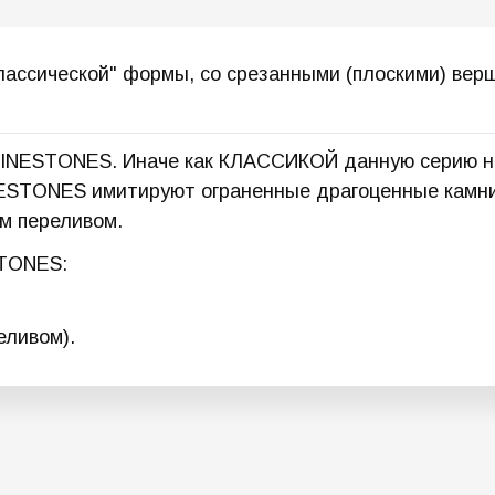
классической" формы, со срезанными (плоскими) вер
INESTONES. Иначе как КЛАССИКОЙ данную серию не
ESTONES имитируют ограненные драгоценные камни 
ым переливом.
STONES:
еливом).