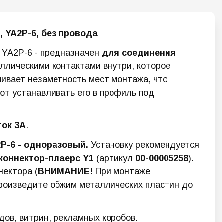
", YA2P-6, без провода
, YA2P-6 - предназначен
для соединения
аллическими контактами внутри, которое
чивает незаметность мест монтажа, что
ют устанавливать его в профиль под
ок 3А
.
P-6 - одноразовый.
Установку рекомендуется
коннектор-плаерс Y1
(артикул
00-00005258
).
нектора (
ВНИМАНИЕ!
При монтаже
произведите обжим металлических пластин до
ов, витрин, рекламных коробов.