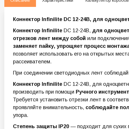
Описание
Характеристики
Калькулятор коробов
Коннектор Infinilite DC 12-24В, для одноцве
Коннектор
Infinilite
DC 12-24В,
для одноцвет
отрезков лент между собой
или подключения 
заменяет пайку, упрощяет процесс монтажа.
позволяет использовать его на открытых мест
рассеивателем.
При соединении светодиодных лент соблюдайт
Коннектор Infinilite
DC 12-24В, для одноцветны
производить при помощи
Ручного инструме
Требуется установить отрезки лент в соответ
проявляйте внимательность,
соблюдайте пол
упора.
Степень защиты IP20
— подходит для сухих п