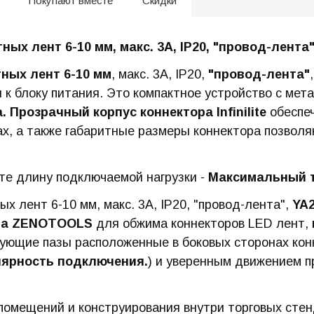
Покупают вместе
Скидки
тных лент 6-10 мм, макс. 3А, IP20, "провод-лента
ных лент 6-10 мм
, макс. 3А, IP20,
"провод-лента"
к блоку питания. Это компактное устройство с мет
 Прозрачный корпус коннектора Infinilite
обеспе
ах, а также габаритные размеры коннектора позволя
е длину подключаемой нагрузки -
Максимальный т
х лент 6-10 мм, макс. 3А, IP20, "провод-лента",
YA2
нта ZENOTOOLS
для обжима коннекторов LED лент,
вующие пазы расположенные в боковых сторонах кон
ярность подключения.
) и уверенным движением 
омещений и конструирования внутри торговых стенд