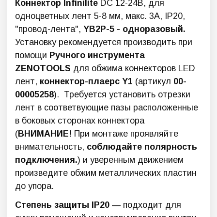
Коннектор Infinilite
DC 12-24В, для
одноцветных лент 5-8 мм, макс. 3А, IP20,
"провод-лента",
YB2P-5 - одноразовый.
Установку рекомендуется производить при
помощи
Ручного инструмента
ZENOTOOLS
для обжима коннекторов LED
лент,
коннектор-плаерс Y1
(артикул
00-
00005258
). Требуется установить отрезки
лент в соответвующие пазы расположенные
в боковых сторонах коннектора
(
ВНИМАНИЕ!
При монтаже проявляйте
внимательность,
соблюдайте полярность
подключения.
) и уверенным движением
произведите обжим металлических пластин
до упора.
Степень защиты IP20
— подходит для