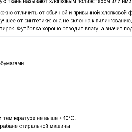
кую ткань называют хлопковым полиэстером или ими
жно отличить от обычной и привычной хлопковой ф
чшее от синтетики: она не склонна к пилингованию,
тирок. Футболка хорошо отводит влагу, а значит по
обумагами
и температуре не выше +40°C.
арабане стиральной машины.