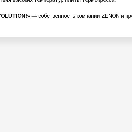
твия высоких температур плиты термопресса.
VOLUTION!
»
— собственность компании ZENON и пр