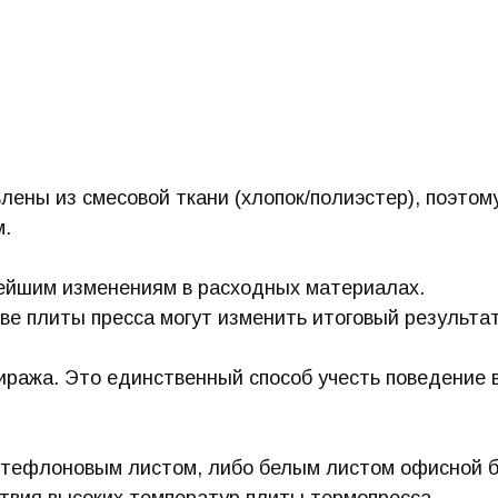
лены из смесовой ткани (хлопок/полиэстер), поэто
м.
лейшим изменениям в расходных материалах.
реве плиты пресса могут изменить итоговый результ
иража. Это единственный способ учесть поведение 
 тефлоновым листом, либо белым листом офисной б