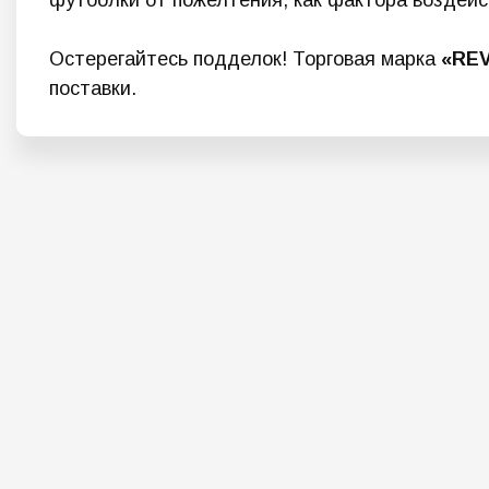
футболки от пожелтения, как фактора воздейс
Остерегайтесь подделок! Торговая марка
«RE
поставки.