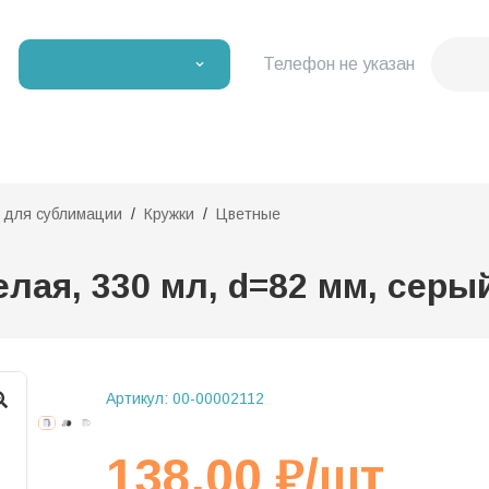
Телефон не указан
и для сублимации
Кружки
Цветные
лая, 330 мл, d=82 мм, серый
Артикул:
00-00002112
138,00
₽
/шт