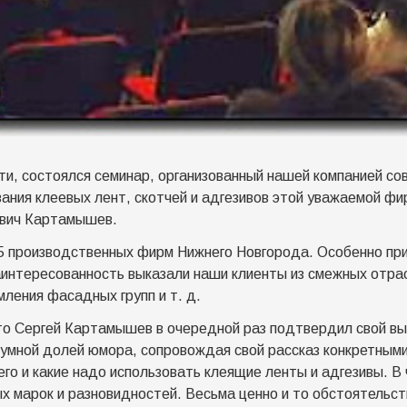
ти, состоялся семинар, организованный нашей компанией со
ния клеевых лент, скотчей и адгезивов этой уважаемой фи
ович Картамышев.
35 производственных фирм Нижнего Новгорода. Особенно пр
аинтересованность выказали наши клиенты из смежных отрас
ления фасадных групп и т. д.
 что Сергей Картамышев в очередной раз подтвердил свой в
умной долей юмора, сопровождая свой рассказ конкретным
го и какие надо использовать клеящие ленты и адгезивы. В 
х марок и разновидностей. Весьма ценно и то обстоятельств