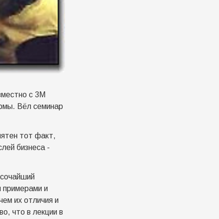
вместно с 3M
рмы. Вёл семинар
иятен тот факт,
лей бизнеса -
ысочайший
и примерами и
чем их отличия и
о, что в лекции в