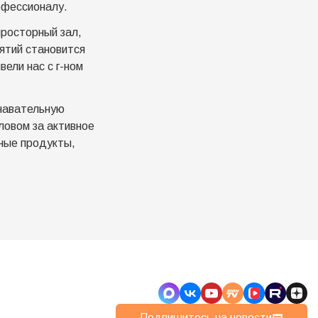
офессионалу.
просторный зал,
ятий становится
ели нас с г-ном
знавательную
ловом за активное
тные продукты,
Подпишитесь на новости