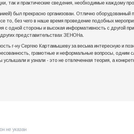
дки, так и практические сведения, необходимые каждому пр
анией) был прекрасно организован. Отлично оборудованный 
е то, без чего в наше время проведение подобных меропри
я с одной стороны и высокая информативность с другой прив
 других представительствах ЗЕНОНа.
ность г-ну Сергею Картамышеву за весьма интересную и по
ересованность, грамотные и неформальные вопросы, одним с
вы услышали и узнали - это не отвлеченная теория, а конкре
н не указан