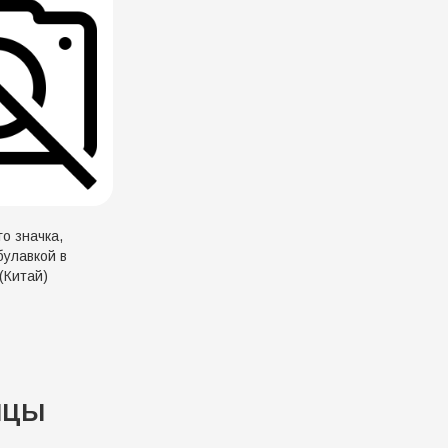
го значка,
булавкой в
(Китай)
ИЦЫ