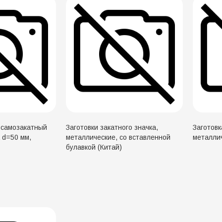
 самозакатный
Заготовки закатного значка,
Заготовк
а d=50 мм,
металлические, cо вставленной
металлич
булавкой (Китай)