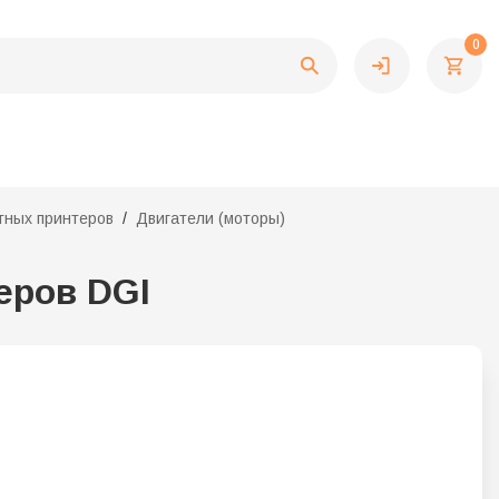
0
тных принтеров
Двигатели (моторы)
еров DGI